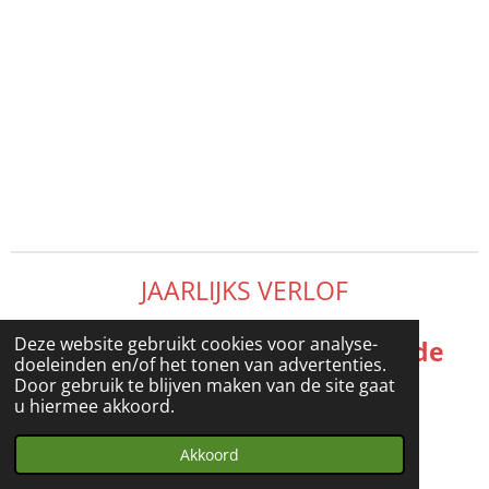
JAARLIJKS VERLOF
Deze website gebruikt cookies voor analyse-
De winkel zal gesloten zijn in de
doeleinden en/of het tonen van advertenties.
maanden juli en augustus
Door gebruik te blijven maken van de site gaat
u hiermee akkoord.
© 2022 - 2026 ZEVENROZEN
Akkoord
Powered by
JouwWeb