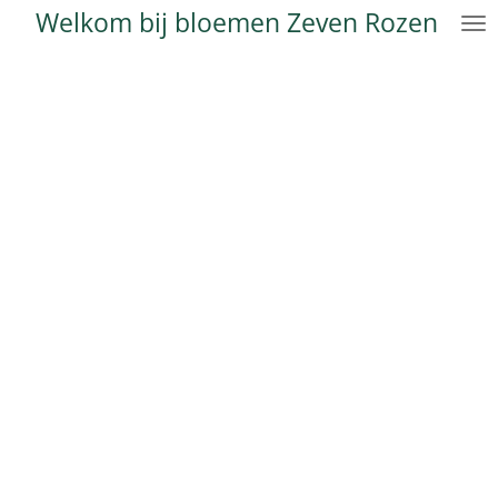
Welkom bij bloemen Zeven Rozen
Ga
direct
naar
de
hoofdinhoud