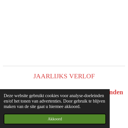
JAARLIJKS VERLOF
De winkel zal gesloten zijn in de maanden
Deze website gebruikt cookies voor analyse-doeleinden
juli en augustus
en/of het tonen van advertenties. Door gebruik te blijven
maken van de site gaat u hiermee akkoord.
© 2022 - 2026 ZEVENROZEN
Akkoord
Powered by
JouwWeb