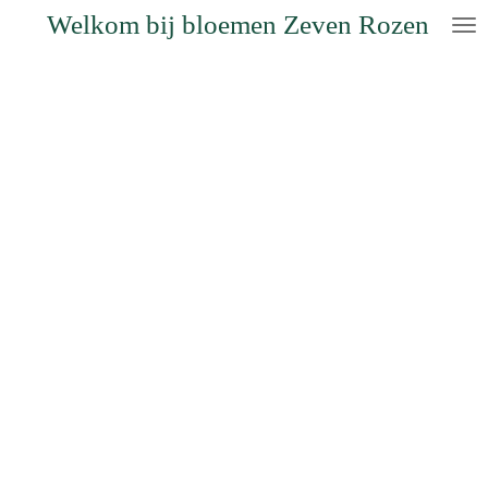
Welkom bij bloemen Zeven Rozen
Ga
direct
naar
de
hoofdinhoud